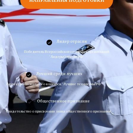
Лидер отрасли
Победитель Всероссийского конкурса организаций
"ЛидерыОтрасли.РФ"
Лучший среди лучших
Лауреат национального конкурса "Лучшие техникумы РФ"
Общественное признание
Свидетельство о присвоении знака общественного признания