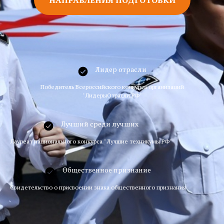
Лидер отрасли
Победитель Всероссийского конкурса организаций
"ЛидерыОтрасли.РФ"
Лучший среди лучших
Лауреат национального конкурса "Лучшие техникумы РФ"
Общественное признание
Свидетельство о присвоении знака общественного признания