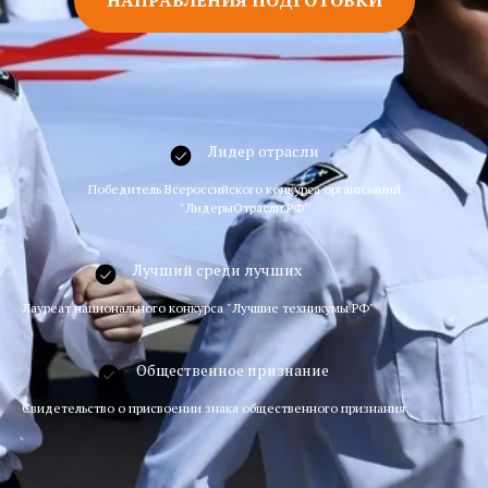
Лидер отрасли
Победитель Всероссийского конкурса организаций
"ЛидерыОтрасли.РФ"
Лучший среди лучших
Лауреат национального конкурса "Лучшие техникумы РФ"
Общественное признание
Свидетельство о присвоении знака общественного признания