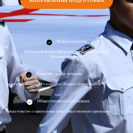
Лидер отрасли
Победитель Всероссийского конкурса организаций
"ЛидерыОтрасли.РФ"
Лучший среди лучших
Лауреат национального конкурса "Лучшие техникумы РФ"
Общественное признание
Свидетельство о присвоении знака общественного признания