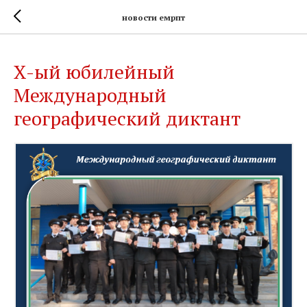
новости емрпт
X-ый юбилейный
Международный
географический диктант