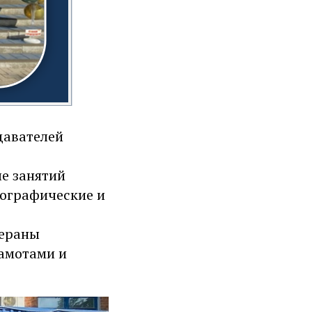
давателей
ле занятий
еографические и
тераны
рамотами и