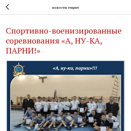
новости емрпт
Спортивно-военизированные
соревнования «А, НУ-КА,
ПАРНИ!»