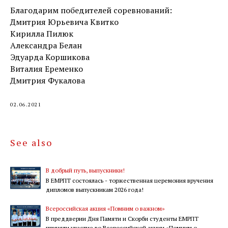
Благодарим победителей соревнований:
Дмитрия Юрьевича Квитко
Кирилла Пилюк
Александра Белан
Эдуарда Коршикова
Виталия Еременко
Дмитрия Фукалова
02.06.2021
See also
В добрый путь, выпускники!
В ЕМРПТ состоялась - торжественная церемония вручения
дипломов выпускникам 2026 года!
Всероссийская акция «Помним о важном»
В преддверии Дня Памяти и Скорби студенты ЕМРПТ
приняли участие во Всероссийской акции «Помним о