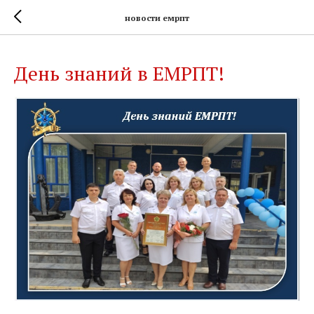
новости емрпт
День знаний в ЕМРПТ!