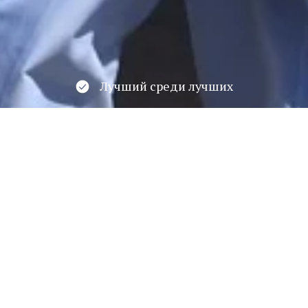
Лучший среди лучших
Лауреат национального конкурса "Лучшие
техникумы РФ"
ННЫХ ТЕХНОЛОГИЙ ГРУППА К-421
ещены текущие оценки и итоги экзаменационной сессии г
Классный руководитель Лозинская Светлана Александровн