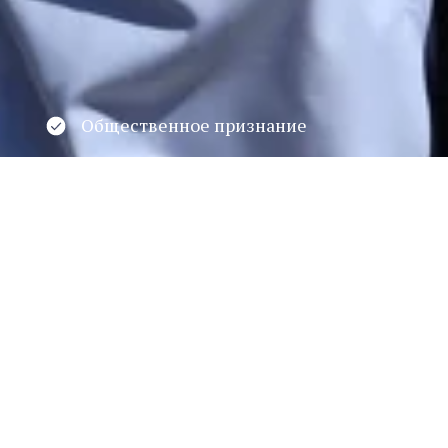
Общественное признание
Свидетельство о присвоении знака
общественного признания
руппы К-421
а