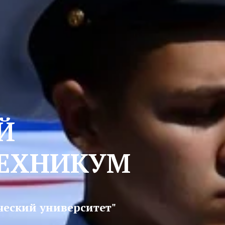
Й
ЕХНИКУМ
ческий университет"