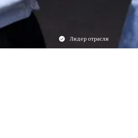
Лидер отрасли
Победитель Всероссийского конкурса
организаций "ЛидерыОтрасли.РФ"
ОТДЕЛЕНИЕ ЭКОНОМИКИ И ИНФОРМАЦИО
Здесь разм