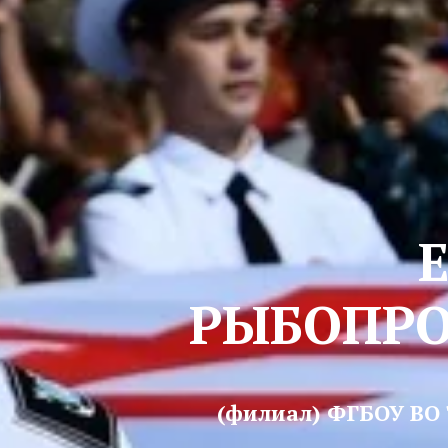
РЫБОПР
(филиал) ФГБОУ ВО 