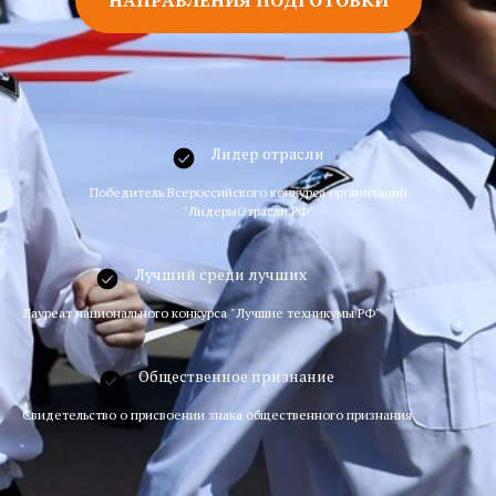
Лидер отрасли
Победитель Всероссийского конкурса организаций
"ЛидерыОтрасли.РФ"
Лучший среди лучших
Лауреат национального конкурса "Лучшие техникумы РФ"
Общественное признание
Свидетельство о присвоении знака общественного признания