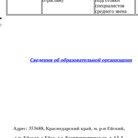
отраслям)
подготовки
специалистов
среднего звена
-
Сведения об образовательной организации
Адрес:
353688, Краснодарский край, м. р-н Ейский,
г.п. Ейское, г Ейск, ул. Коммунистическая, д. 63 А