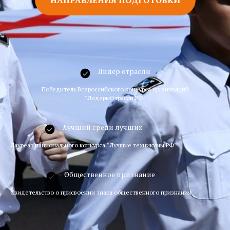
Лидер отрасли
Победитель Всероссийского конкурса организаций
"ЛидерыОтрасли.РФ"
Лучший среди лучших
Лауреат национального конкурса "Лучшие техникумы РФ"
Общественное признание
Свидетельство о присвоении знака общественного признания